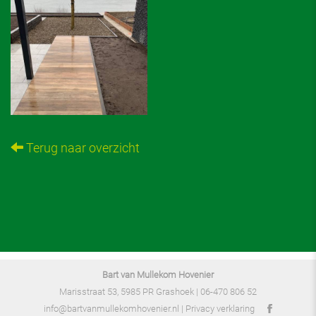
Terug naar overzicht
Bart van Mullekom Hovenier
Marisstraat 53, 5985 PR Grashoek |
06-470 806 52
info@bartvanmullekomhovenier.nl
|
Privacy verklaring