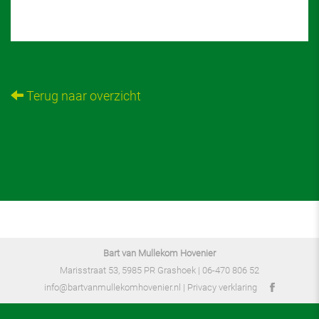
Terug naar overzicht
Bart van Mullekom Hovenier
Marisstraat 53, 5985 PR Grashoek |
06-470 806 52
info@bartvanmullekomhovenier.nl
|
Privacy verklaring