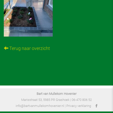
Terug naar overzicht
Bart van Mullekom Hovenier
Marisstraat 53, 5985 PR Grashoek |
06-470 806 52
info@bartvanmullekomhovenier.nl
|
Privacy verklaring