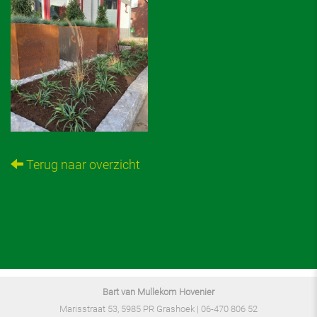
Terug naar overzicht
Bart van Mullekom Hovenier
Marisstraat 53, 5985 PR Grashoek |
06-470 806 52